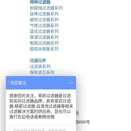
特种过滤器
耐腐蚀过滤器系列
钛棒过滤器系列
磁性过滤器系列
气体过滤器系列
篮式过滤器系列
管道过滤器系列
板框过滤器系列
超纯水制备系列
过滤元件
过滤袋系列
保安滤芯系列
折叠膜滤芯系列
请您留言
线绕滤芯系列
烧结滤芯系列
过滤器配件系列
感谢您的关注，菲跃过滤器是过滤
知名的过滤器品牌，具有袋式过滤
器,精密过滤器,自清洗过滤器等相关
联系方式
过滤解决方案的供应商，您也可以
杭州辉龙过滤技术有限公司
拨打右边电话或者微信哦
浙江省杭州市拱墅区杭行路666号
TEL: 0571-86940066