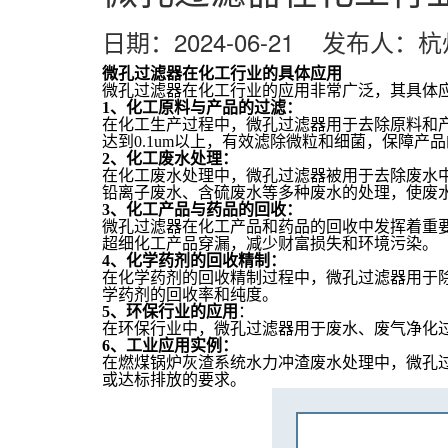
日期：2024-06-21 发布人
微孔过滤器
在化工行业的具体应用
微孔过滤器在化工行业的应用非常广泛，其具体
1、
化工原料与产品的过滤：
在化工生产过程中，微孔过滤器用于去除原料和
达到
0.1um以上，有效滤除微粒和细菌，保障产
2、
化工废水处理：
在化工废水处理中，微孔过滤器被用于去除废水
铅离子废水、含硫废水等多种废水的处理，使废
3、
化工产品与药品的回收：
微孔过滤器在化工产品和药品的回收中发挥着重
超细化工产品穿漏，减少财富损失和环境污染。
4、
化学药剂的回收精制：
在化学药剂的回收精制过程中，微孔过滤器用于
学药剂的回收率和纯度。
5、
环保行业的应用
：
在环保行业中，微孔过滤器用于废水、废气净化
6、
工业应用实例：
在燃煤锅炉灰渣系统水力冲渣废水处理中，微孔
或达标排放的要求。