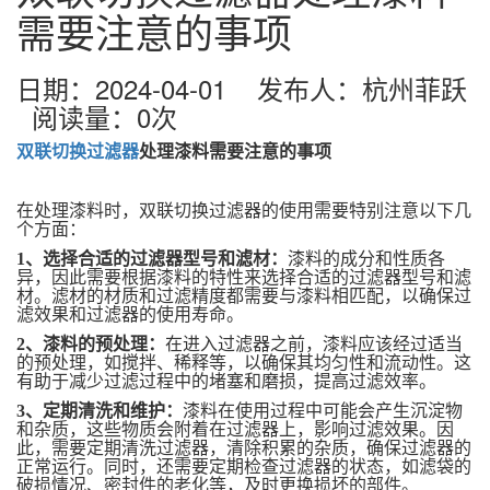
需要注意的事项
日期：2024-04-01 发布人：杭州菲跃
阅读量：
0
次
双联切换过滤器
处理漆料需要注意的事项
在处理漆料时，双联切换过滤器的使用需要特别注意以下几
个方面：
1、
选择合适的过滤器型号和滤材：
漆料的成分和性质各
异，因此需要根据漆料的特性来选择合适的过滤器型号和滤
材。滤材的材质和过滤精度都需要与漆料相匹配，以确保过
滤效果和过滤器的使用寿命。
2、
漆料的预处理：
在进入过滤器之前，漆料应该经过适当
的预处理，如搅拌、稀释等，以确保其均匀性和流动性。这
有助于减少过滤过程中的堵塞和磨损，提高过滤效率。
3、
定期清洗和维护：
漆料在使用过程中可能会产生沉淀物
和杂质，这些物质会附着在过滤器上，影响过滤效果。因
此，需要定期清洗过滤器，清除积累的杂质，确保过滤器的
正常运行。同时，还需要定期检查过滤器的状态，如滤袋的
破损情况、密封件的老化等，及时更换损坏的部件。