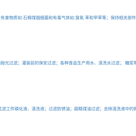
有害物质如:石棉煤烟细菌和有毒气体如:臭氧 苯和甲苯等；保持相关部
抛光过滤；灌装前的保安过滤；各种食品生产用水、清洗水过滤； 糖浆
过滤工件磷化液、清洗液；过滤防锈油；超精煤油过滤；去除清洗液中的