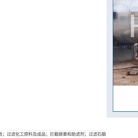
收；过滤化工原料及成品；拦截碳墨和助滤剂；过滤石脑