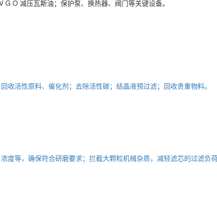
蜡油、V G O 减压瓦斯油；保护泵、换热器、阀门等关键设备。
；回收活性原料、催化剂；去除活性碳；结晶液预过滤；回收贵重物料。
、浓度等，确保符合研磨要求；拦截大颗粒机械杂质，减轻滤芯的过滤负