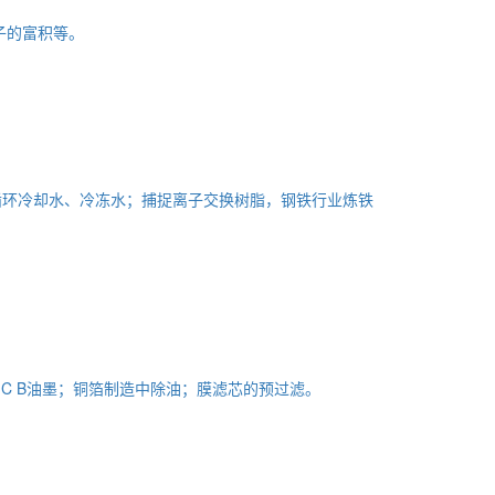
子的富积等。
循环冷却水、冷冻水；捕捉离子交换树脂，钢铁行业炼铁
C B油墨；铜箔制造中除油；膜滤芯的预过滤。