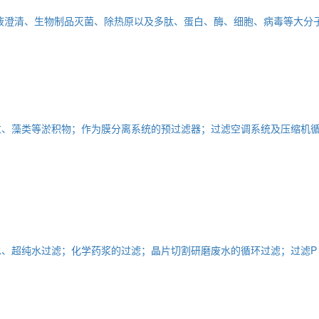
液澄清、生物制品灭菌、除热原以及多肽、蛋白、酶、细胞、病毒等大分
粒、藻类等淤积物；作为膜分离系统的预过滤器；过滤空调系统及压缩机
、超纯水过滤；化学药浆的过滤；晶片切割研磨废水的循环过滤；过滤P 