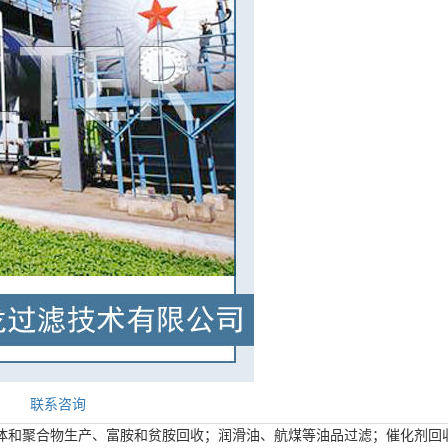
联系咨询
单体和聚合物生产、富胺和贫胺回收；润滑油、航煤等油品过滤；催化剂回