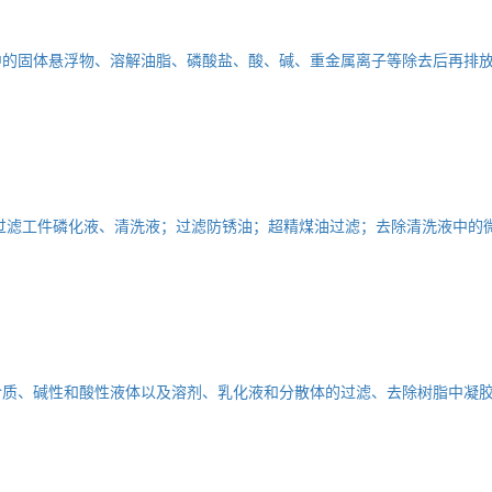
中的固体悬浮物、溶解油脂、磷酸盐、酸、碱、重金属离子等除去后再排
过滤工件磷化液、清洗液；过滤防锈油；超精煤油过滤；去除清洗液中的
介质、碱性和酸性液体以及溶剂、乳化液和分散体的过滤、去除树脂中凝