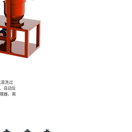
式清洗过
)、自动反
处理器、离