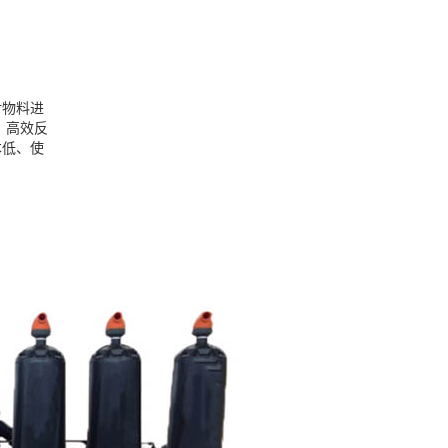
对物料进
、高效反
本低、使