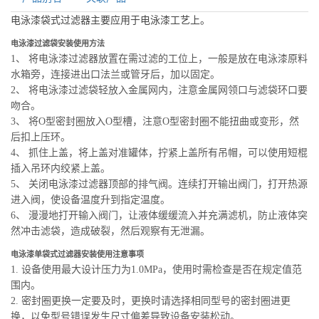
电泳漆袋式过滤器主要应用于电泳漆工艺上。
电泳漆过滤袋
安装使用方法
1、 将电泳漆过滤器放置在需过滤的工位上，一般是放在电泳漆原料
水箱旁，连接进出口法兰或管牙后，加以固定。
2、 将电泳漆过滤袋轻放入金属网内，注意金属网领口与滤袋环口要
吻合。
3、 将Ο型密封圈放入Ο型槽，注意Ο型密封圈不能扭曲或变形，然
后扣上压环。
4、 抓住上盖，将上盖对准罐体，拧紧上盖所有吊帽，可以使用短棍
插入吊环内绞紧上盖。
5、 关闭电泳漆过滤器顶部的排气阀。连续打开输出阀门，打开热源
进入阀，使设备温度升到指定温度。
6、 漫漫地打开输入阀门，让液体缓缓流入并充满滤机，防止液体突
然冲击滤袋，造成破裂，然后观察有无泄漏。
电泳漆单袋式过滤器安装使用注意事项
1. 设备使用最大设计压力为1.0MPa，使用时需检查是否在规定值范
围内。
2. 密封圈更换一定要及时，更换时请选择相同型号的密封圈进更
换，以免型号错误发生尺寸偏差导致设备安装松动。